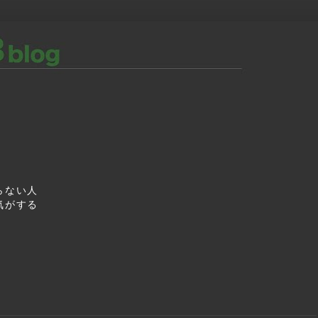
】
らない人
気がする