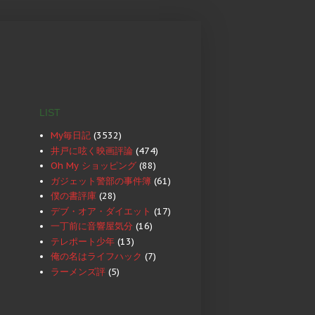
LIST
My毎日記
(3532)
井戸に呟く映画評論
(474)
Oh My ショッピング
(88)
ガジェット警部の事件簿
(61)
僕の書評庫
(28)
デブ・オア・ダイエット
(17)
一丁前に音響屋気分
(16)
テレポート少年
(13)
俺の名はライフハック
(7)
ラーメンズ評
(5)