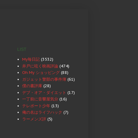
LIST
My毎日記
(3532)
井戸に呟く映画評論
(474)
Oh My ショッピング
(88)
ガジェット警部の事件簿
(61)
僕の書評庫
(28)
デブ・オア・ダイエット
(17)
一丁前に音響屋気分
(16)
テレポート少年
(13)
俺の名はライフハック
(7)
ラーメンズ評
(5)