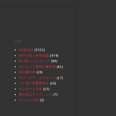
LIST
My毎日記
(3532)
井戸に呟く映画評論
(474)
Oh My ショッピング
(88)
ガジェット警部の事件簿
(61)
僕の書評庫
(28)
デブ・オア・ダイエット
(17)
一丁前に音響屋気分
(16)
テレポート少年
(13)
俺の名はライフハック
(7)
ラーメンズ評
(5)