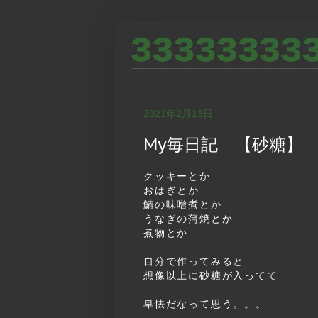
2021年2月13日
My毎日記 【砂糖】
クッキーとか
おはぎとか
鯖の味噌煮とか
うなぎの蒲焼とか
煮物とか
自分で作ってみると
想像以上に砂糖が入ってて
卑怯だなって思う。。。