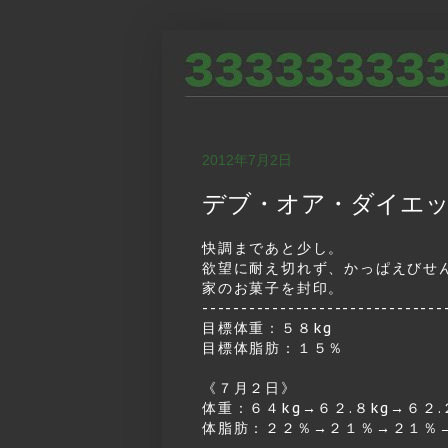
2012年7月2日
デブ・オア・ダイエ
快調まであと少し。
欲望に耐え切れず、かっぱえびせ
家のお菓子を封印。
-------------------------------
目標体重：５８kg
目標体脂肪：１５％
《７月２日》
体重：６４kg→６２.８kg→６２.
体脂肪：２２％→２１％→２１％