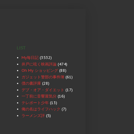
LIST
My毎日記
(3532)
井戸に呟く映画評論
(474)
Oh My ショッピング
(88)
ガジェット警部の事件簿
(61)
僕の書評庫
(28)
デブ・オア・ダイエット
(17)
一丁前に音響屋気分
(16)
テレポート少年
(13)
俺の名はライフハック
(7)
ラーメンズ評
(5)