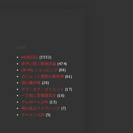
LIST
My毎日記
(3532)
井戸に呟く映画評論
(474)
Oh My ショッピング
(88)
ガジェット警部の事件簿
(61)
僕の書評庫
(28)
デブ・オア・ダイエット
(17)
一丁前に音響屋気分
(16)
テレポート少年
(13)
俺の名はライフハック
(7)
ラーメンズ評
(5)