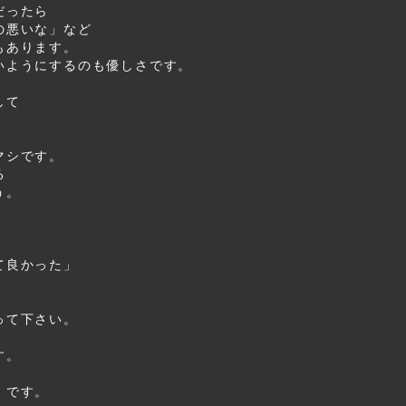
だったら
の悪いな」など
もあります。
いようにするのも優しさです。
して
マシです。
る
う。
て良かった」
って下さい。
す。
』です。