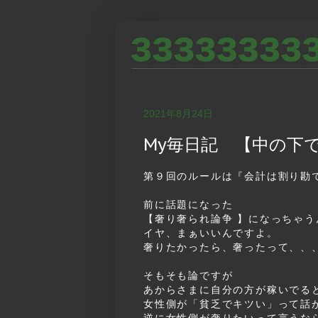
2021年8月24日
My毎日記 【中の下
第９回のルールは『会計は割り勘
前に話題になった
【奢り奢られ論争 】になっちゃう
イヤ、まぁいいんですよ。
奢りたかったら、奢ったって、、
そもそも論ですが
あからさまに自分の方が稼いでる
女性側が「貧乏でキツい」って話
逆に女性側が奢りたいって言うな