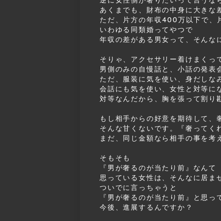
あくまでも、財布の中身に大きな
ただ、片方の年収400万以下で、
いわゆる同類婚ってやつで
年収の差がある男女って、そんな
そりゃ、アクセサリー着けまくっ
男側のみの自慢話と、小話の発表
ただ、服装に気を使い、身だしな
会話にも気を使い、女性と対等に
対等なんだから、胸を張って割り
もし相手からの好意を期待して、
そんな甘くないです。『奢ってく
まだ、同じ金額なら相手の事を考
そもそも
『男が奢るのが当たり前』なんて
思っている女性は、そんなに居ま
ついでに言っちゃうと
『男が奢るのが当たり前』と思っ
今後、進展するんですか？