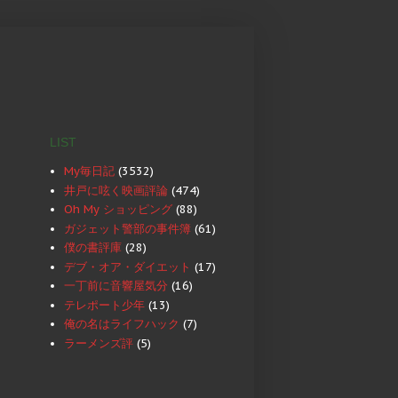
LIST
My毎日記
(3532)
井戸に呟く映画評論
(474)
Oh My ショッピング
(88)
ガジェット警部の事件簿
(61)
僕の書評庫
(28)
デブ・オア・ダイエット
(17)
一丁前に音響屋気分
(16)
テレポート少年
(13)
俺の名はライフハック
(7)
ラーメンズ評
(5)