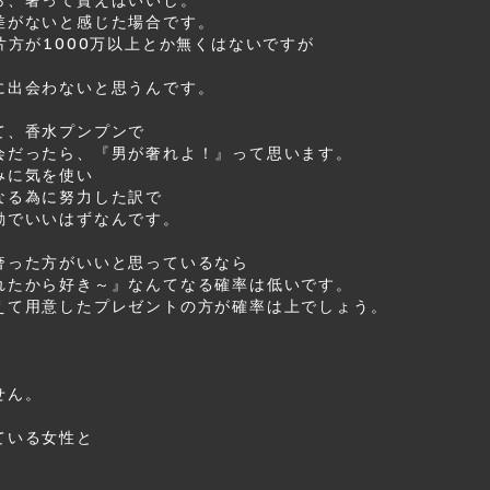
差がないと感じた場合です。
片方が1000万以上とか無くはないですが
に出会わないと思うんです。
て、香水プンプンで
会だったら、『男が奢れよ！』って思います。
みに気を使い
なる為に努力した訳で
勘でいいはずなんです。
奢った方がいいと思っているなら
れたから好き～』なんてなる確率は低いです。
えて用意したプレゼントの方が確率は上でしょう。
せん。
ている女性と