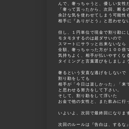
んで、奢っちゃうと、優しい女性
「奢って貰ったから、次回、断る
余計な気を使わせてしまう可能性
相手に『ありがとう』と思わせな
但し、１円単位で現金で割り勘に
モタモタするのは超ダサいので
スマートにサラッと出来ないなら
全額、奢っちゃった方が１００倍
気持ちよく、相手が払いやすくな
タイミングと言葉選びをしましょ
奢るという安直な逃げをしないで
割り勘をしても
相手が「今日は楽しかった」「来
と思わせる努力をして下さい。
そして、割り勘をして浮いた
お金で他の女性と、また飲みに行
いよいよ、次回で最終回になりま
次回のルールは『告白は、するな